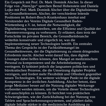
Ein Gespräch mit Prof. Dr. Mark Dominik Alscher. In dieser
Folge von „Niere2go“ sprechen Bernd Hohenstein und Daniela
Lojko mit Prof. Mark Dominik Alscher über die Digitalisierung
im Gesundheitswesen. Alscher, der verschiedene leitende
Positionen im Robert-Bosch-Krankenhaus innehat und
Vorsitzender des Vereins Digitale Gesundheit Baden-
Württemberg e.V. ist, betont die Notwendigkeit, die
Digitalisierung voranzutreiben, um die Effizienz und Qualität der
Patientenversorgung zu verbessern. Er erläutert, dass trotz der
Fortschritte im privaten Bereich, die Gesundheitsbranche
weiterhin konservativ und zögerlich ist, was die
Implementierung neuer Technologien betrifft. Ein zentrales
Thema des Gesprächs ist der Fachkräftemangel im
Gesundheitswesen, der die Digitalisierung zu einem dringenden
Erfordernis macht. Alscher weist darauf hin, dass digitale
Lösungen dabei helfen können, den Mangel an medizinischem
Personal zu kompensieren und die Arbeitsbelastung zu
verringern. Er kritisiert jedoch die langsamen politischen und
bürokratischen Prozesse, die die Umsetzung digitaler Projekte
verzögern, und fordert mehr Flexibilität und Offenheit gegenüber
neuen Technologien. Ein weiterer wichtiger Punkt ist die digitale
Kompetenz in der ärztlichen Ausbildung. Alscher betont, dass
junge Mediziner besser auf die Nutzung digitaler Werkzeuge
vorbereitet werden müssen, um die Vorteile dieser Technologien
voll ausschöpfen zu können. Er berichtet von praktischen
Schwierigkeiten, wie der Zurückhaltung bei der Nutzung von
Tablets und Spracherkennungssystemen, und plädiert dafür,
digitale Inhalte stärker in die medizinische Ausbildung zu