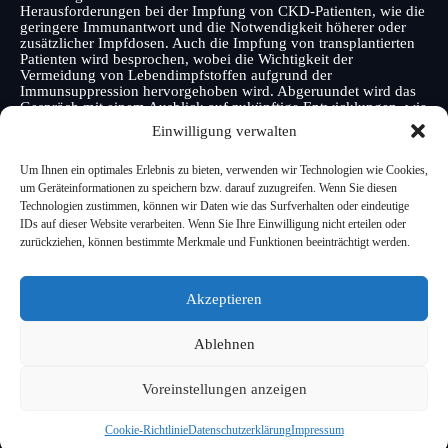
Herausforderungen bei der Impfung von CKD-Patienten, wie die
geringere Immunantwort und die Notwendigkeit höherer oder
zusätzlicher Impfdosen. Auch die Impfung von transplantierten
Patienten wird besprochen, wobei die Wichtigkeit der
Vermeidung von Lebendimpfstoffen aufgrund der
Immunsuppression hervorgehoben wird. Abgeruundet wird das
Gespräch mit einem Ausblick auf zukünftige Entwicklungen, wie
die potenzielle Einführung eines Impfstoffs gegen das
Einwilligung verwalten
Zytomegalievirus (CMV), der das Management von
Infektionsrisiken bei transplantierten Patienten erheblich
verbessern könnte.
Um Ihnen ein optimales Erlebnis zu bieten, verwenden wir Technologien wie Cookies,
um Geräteinformationen zu speichern bzw. darauf zuzugreifen. Wenn Sie diesen
Technologien zustimmen, können wir Daten wie das Surfverhalten oder eindeutige
IDs auf dieser Website verarbeiten. Wenn Sie Ihre Einwilligung nicht erteilen oder
Shownotes
zurückziehen, können bestimmte Merkmale und Funktionen beeinträchtigt werden.
Weiterführende Links
Akzeptieren
Ablehnen
Voreinstellungen anzeigen
Impressum
|
Datenschutzerklärung
| Alle Rechte vorbehalten
Cookie-Richtlinie
Datenschutzerklärung
Impressum